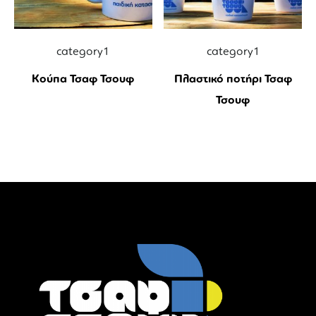
category1
category1
Κούπα Τσαφ Τσουφ
Πλαστικό ποτήρι Τσαφ
Τσουφ