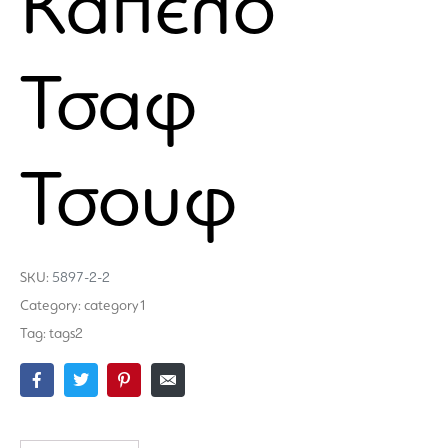
Καπέλο
Τσαφ
Τσουφ
SKU:
5897-2-2
Category:
category1
Tag:
tags2