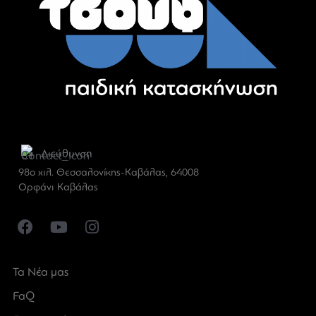
Διεύθυνση
98ο χιλ. Θεσσαλονίκης-Καβάλας, 64008
Ορφάνι Καβάλας
Τα Νέα μας
FaQ