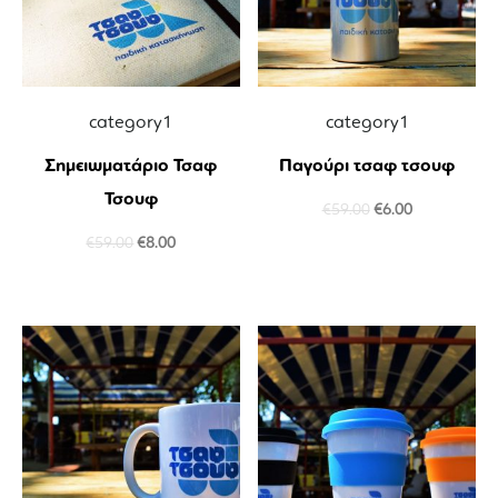
category1
category1
Σημειωματάριο Τσαφ
Παγούρι τσαφ τσουφ
Τσουφ
€
59.00
€
6.00
€
59.00
€
8.00