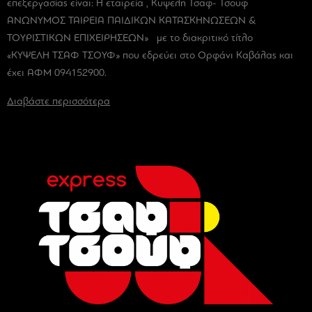
επεξεργασίας είναι: Η εταιρεία , Κυψελη Τσαφ- Τσουφ
ΑΝΩΝΥΜΟΣ ΤΑΙΡΕΙΑ ΠΑΙΔΙΚΩΝ ΚΑΤΑΣΚΗΝΩΣΕΩΝ &
ΤΟΥΡΙΣΤΙΚΩΝ ΕΠΙΧΕΙΡΗΣΕΩΝ» με το διακριτικό τίτλο
«ΚΥΨΕΛΗ ΤΣΑΦ ΤΣΟΥΦ» που εδρεύει στο Ορφάνι Καβάλας και
έχει ΑΦΜ 094152900.
Διαβάστε περισσότερα