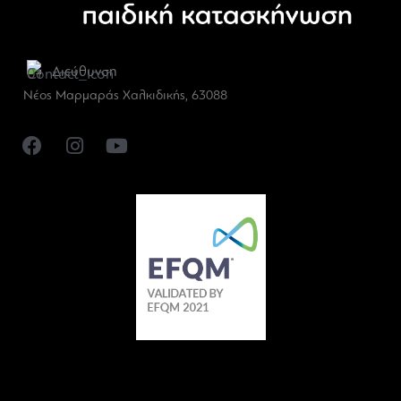
Διεύθυνση
Νέος Μαρμαράς Χαλκιδικής, 63088