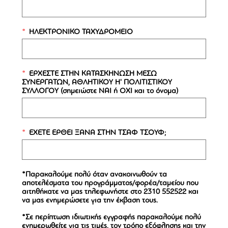
Ν
Ο
ΗΛΕΚΤΡΟΝΙΚΟ ΤΑΧΥΔΡΟΜΕΙΟ
Δια
ιδεολ
Ν
Ο
ΕΡΧΕΣΤΕ ΣΤΗΝ ΚΑΤΑΣΚΗΝΩΣΗ ΜΕΣΩ
ΣΥΝΕΡΓΑΤΩΝ, ΑΘΛΗΤΙΚΟΥ Η' ΠΟΛΙΤΙΣΤΙΚΟΥ
ΣΥΛΛΟΓΟΥ (σημειώστε ΝΑΙ ή ΟΧΙ και το όνομα)
ΠΑ
Ηπατί
Ν
Ο
ΕΧΕΤΕ ΕΡΘΕΙ ΞΑΝΑ ΣΤΗΝ ΤΣΑΦ ΤΣΟΥΦ;
ΠΑ
Σταφυ
Ν
Ο
*Παρακαλούμε πολύ όταν ανακοινωθούν τα
αποτελέσματα του προγράμματος/φορέα/ταμείου που
αιτηθήκατε να μας τηλεφωνήστε στο 2310 552522 και
ΠΑ
να μας ενημερώσετε για την έκβαση τους.
Ν
Ο
*Σε περίπτωση ιδιωτικής εγγραφής παρακαλούμε πολύ
ενημερωθείτε για τις τιμές, τον τρόπο εξόφλησης και την