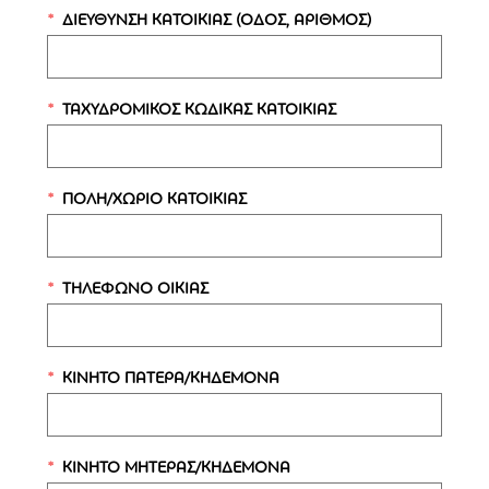
ΤΡ
ΔΙΕΥΘΥΝΣΗ ΚΑΤΟΙΚΙΑΣ (ΟΔΟΣ, ΑΡΙΘΜΟΣ)
N
O
ΑΛ
ΤΑΧΥΔΡΟΜΙΚΟΣ ΚΩΔΙΚΑΣ ΚΑΤΟΙΚΙΑΣ
N
O
ΛΟ
ΠΟΛΗ/ΧΩΡΙΟ ΚΑΤΟΙΚΙΑΣ
N
O
ΤΗΛΕΦΩΝΟ ΟΙΚΙΑΣ
ΑΛΛΕ
Ρ
Υ
ΚΙΝΗΤΟ ΠΑΤΕΡΑ/ΚΗΔΕΜΟΝΑ
Ν
Δ
Σε 
ΚΙΝΗΤΟ ΜΗΤΕΡΑΣ/ΚΗΔΕΜΟΝΑ
σύντο